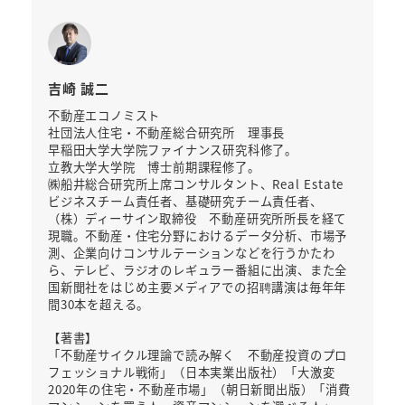
吉崎 誠二
不動産エコノミスト
社団法人住宅・不動産総合研究所 理事長
早稲田大学大学院ファイナンス研究科修了。
立教大学大学院 博士前期課程修了。
㈱船井総合研究所上席コンサルタント、Real Estate
ビジネスチーム責任者、基礎研究チーム責任者、
（株）ディーサイン取締役 不動産研究所所長を経て
現職。不動産・住宅分野におけるデータ分析、市場予
測、企業向けコンサルテーションなどを行うかたわ
ら、テレビ、ラジオのレギュラー番組に出演、また全
国新聞社をはじめ主要メディアでの招聘講演は毎年年
間30本を超える。
【著書】
「不動産サイクル理論で読み解く 不動産投資のプロ
フェッショナル戦術」（日本実業出版社）「大激変
2020年の住宅・不動産市場」（朝日新聞出版）「消費