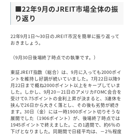
■
22年9月のJREIT市場全体の振
り返り
22年9月1日～30日のJREIT市況を簡単に振り返って
おきましょう。
（9月30日後場終了時点での執筆です。）
東証JREIT指数（総合）は、9月に入っても2000ポイ
ントを維持し好調が続いていました。7月22日以降9
月22日まで概ね2000ポイント以上をキープしていま
した。しかし、9月20－21日のアメリカFOMC会合を
受けて0.75ポイントの金利上昇が決まると、3連休を
挟んで26日から大きく落とし、その後も劣勢が続き
ます。30日（金）には一時1900ポイント切りそうな
展開でした（1906ポイント）が、後場終了時点では
1945ポイントで終えました。この1週間で、約6％の
下げとなりました。同期間で日経平均は、－2％程度