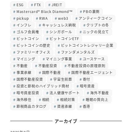
ESG
FTX
JREIT
Mastercard® Black Diamond™
PBの裏側
pickup
RWA
web3
アンティークコイン
インフレ
キャッシュレス納税
クリプトの冬
ゴルフ会員権
シンガポール
ニックの見立て
ビットコイン
ビットコインETF
ビットコインの歴史
ビットコイントレジャリー企業
ファミリーオフィス
ファンダメンタルズ
マイニング
マイニング事業
ユースケース
不動産
不動産投資
不動産投資の原理原則
事業承継
国際不動産
国際不動産エージェント
国際不動産投資
宇宙生前葬
寄付
投資と節税のハイブリッド商材
暗号資産
暗号資産投資
法人健康サポート
海外不動産
海外移住
相続
相続対策
睡眠の質向上
節税商品カタログ
資産承継
香港
アーカイブ