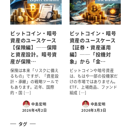
ビットコイン・暗号
ビットコイン・暗号
資産のユースケース
資産のユースケース
【保険編】──保障
【証券・資産運用
と資産設計。暗号資
編】──「投機対
産が保険…
象」から「金…
保険は本来「リスクに備え
ビットコインや暗号資産
るもの」ですが、「資産設
は、もはや一部の投機家だ
計・承継」の戦略ツールで
けの市場ではありません。
もあります。近年、国際
ETF、上場商品、ファンド
的・国 […]
組成 […]
中島宏明
中島宏明
2026年4月2日
2026年3月3日
タグ