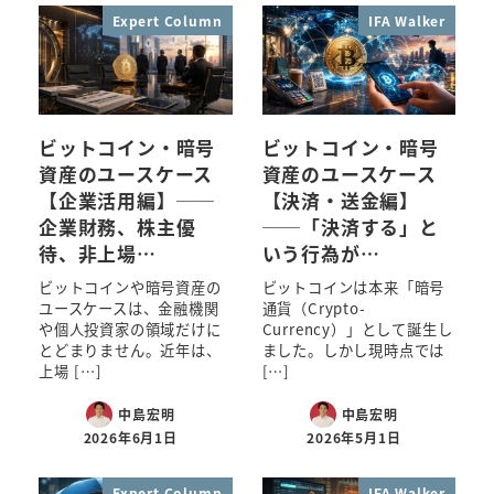
Expert Column
IFA Walker
ビットコイン・暗号
ビットコイン・暗号
資産のユースケース
資産のユースケース
【企業活用編】──
【決済・送金編】
企業財務、株主優
──「決済する」と
待、非上場…
いう行為が…
ビットコインや暗号資産の
ビットコインは本来「暗号
ユースケースは、金融機関
通貨（Crypto-
や個人投資家の領域だけに
Currency）」として誕生し
とどまりません。近年は、
ました。しかし現時点では
上場 […]
[…]
中島宏明
中島宏明
2026年6月1日
2026年5月1日
Expert Column
IFA Walker