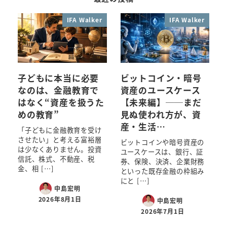
IFA Walker
IFA Walker
子どもに本当に必要
ビットコイン・暗号
なのは、金融教育で
資産のユースケース
はなく“資産を扱うた
【未来編】──まだ
めの教育”
見ぬ使われ方が、資
産・生活…
「子どもに金融教育を受け
させたい」と考える富裕層
ビットコインや暗号資産の
は少なくありません。投資
ユースケースは、銀行、証
信託、株式、不動産、税
券、保険、決済、企業財務
金、相 […]
といった既存金融の枠組み
にと […]
中島宏明
2026年8月1日
中島宏明
2026年7月1日