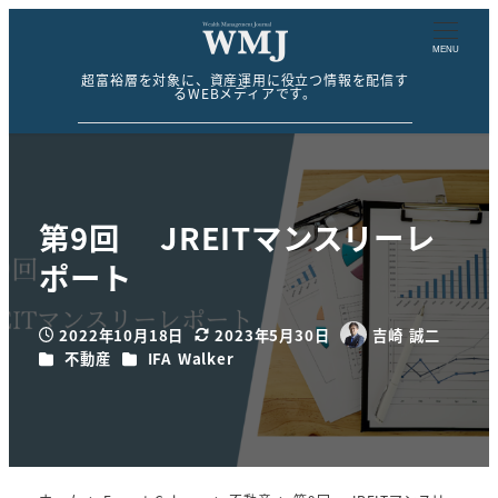
MENU
超富裕層を対象に、資産運用に役立つ情報を配信す
るWEBメディアです。
第9回 JREITマンスリーレ
ポート
2022年10月18日
2023年5月30日
吉崎 誠二
投稿日
更新日
著
カテゴリー
カテゴリー
不動産
IFA Walker
者