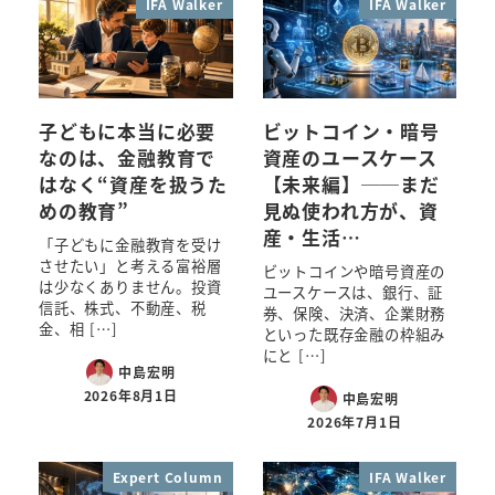
IFA Walker
IFA Walker
子どもに本当に必要
ビットコイン・暗号
なのは、金融教育で
資産のユースケース
はなく“資産を扱うた
【未来編】──まだ
めの教育”
見ぬ使われ方が、資
産・生活…
「子どもに金融教育を受け
させたい」と考える富裕層
ビットコインや暗号資産の
は少なくありません。投資
ユースケースは、銀行、証
信託、株式、不動産、税
券、保険、決済、企業財務
金、相 […]
といった既存金融の枠組み
にと […]
中島宏明
2026年8月1日
中島宏明
2026年7月1日
Expert Column
IFA Walker