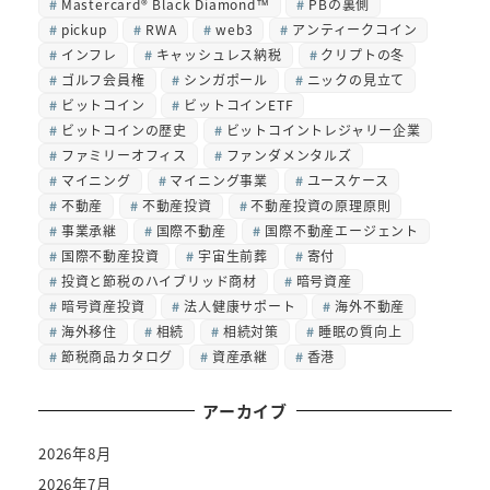
Mastercard® Black Diamond™
PBの裏側
pickup
RWA
web3
アンティークコイン
インフレ
キャッシュレス納税
クリプトの冬
ゴルフ会員権
シンガポール
ニックの見立て
ビットコイン
ビットコインETF
ビットコインの歴史
ビットコイントレジャリー企業
ファミリーオフィス
ファンダメンタルズ
マイニング
マイニング事業
ユースケース
不動産
不動産投資
不動産投資の原理原則
事業承継
国際不動産
国際不動産エージェント
国際不動産投資
宇宙生前葬
寄付
投資と節税のハイブリッド商材
暗号資産
暗号資産投資
法人健康サポート
海外不動産
海外移住
相続
相続対策
睡眠の質向上
節税商品カタログ
資産承継
香港
アーカイブ
2026年8月
2026年7月