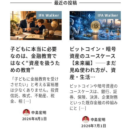
最近の投稿
IFA Walker
IFA Walker
子どもに本当に必要
ビットコイン・暗号
なのは、金融教育で
資産のユースケース
はなく“資産を扱うた
【未来編】──まだ
めの教育”
見ぬ使われ方が、資
産・生活…
「子どもに金融教育を受け
させたい」と考える富裕層
ビットコインや暗号資産の
は少なくありません。投資
ユースケースは、銀行、証
信託、株式、不動産、税
券、保険、決済、企業財務
金、相 […]
といった既存金融の枠組み
にと […]
中島宏明
2026年8月1日
中島宏明
2026年7月1日