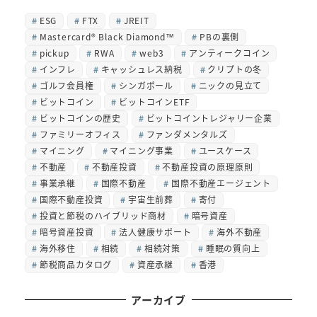
ESG
FTX
JREIT
Mastercard® Black Diamond™
PBの裏側
pickup
RWA
web3
アンティークコイン
インフレ
キャッシュレス納税
クリプトの冬
ゴルフ会員権
シンガポール
ニックの見立て
ビットコイン
ビットコインETF
ビットコインの歴史
ビットコイントレジャリー企業
ファミリーオフィス
ファンダメンタルズ
マイニング
マイニング事業
ユースケース
不動産
不動産投資
不動産投資の原理原則
事業承継
国際不動産
国際不動産エージェント
国際不動産投資
宇宙生前葬
寄付
投資と節税のハイブリッド商材
暗号資産
暗号資産投資
法人健康サポート
海外不動産
海外移住
相続
相続対策
睡眠の質向上
節税商品カタログ
資産承継
香港
アーカイブ