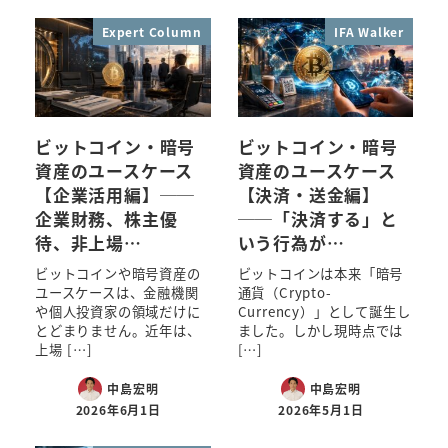
Expert Column
IFA Walker
ビットコイン・暗号
ビットコイン・暗号
資産のユースケース
資産のユースケース
【企業活用編】──
【決済・送金編】
企業財務、株主優
──「決済する」と
待、非上場…
いう行為が…
ビットコインや暗号資産の
ビットコインは本来「暗号
ユースケースは、金融機関
通貨（Crypto-
や個人投資家の領域だけに
Currency）」として誕生し
とどまりません。近年は、
ました。しかし現時点では
上場 […]
[…]
中島宏明
中島宏明
2026年6月1日
2026年5月1日