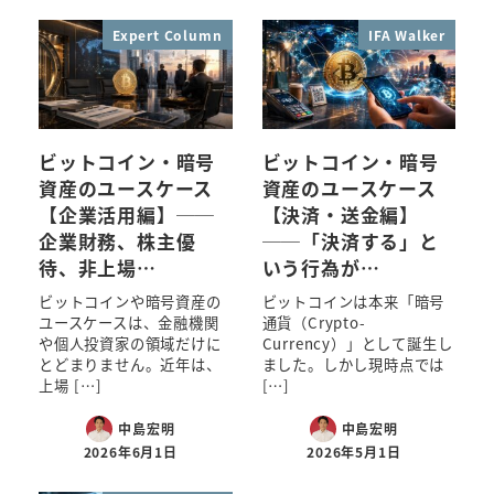
Expert Column
IFA Walker
ビットコイン・暗号
ビットコイン・暗号
資産のユースケース
資産のユースケース
【企業活用編】──
【決済・送金編】
企業財務、株主優
──「決済する」と
待、非上場…
いう行為が…
ビットコインや暗号資産の
ビットコインは本来「暗号
ユースケースは、金融機関
通貨（Crypto-
や個人投資家の領域だけに
Currency）」として誕生し
とどまりません。近年は、
ました。しかし現時点では
上場 […]
[…]
中島宏明
中島宏明
2026年6月1日
2026年5月1日