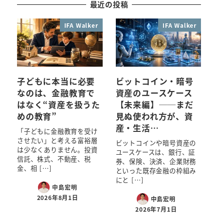
最近の投稿
IFA Walker
IFA Walker
子どもに本当に必要
ビットコイン・暗号
なのは、金融教育で
資産のユースケース
はなく“資産を扱うた
【未来編】──まだ
めの教育”
見ぬ使われ方が、資
産・生活…
「子どもに金融教育を受け
させたい」と考える富裕層
ビットコインや暗号資産の
は少なくありません。投資
ユースケースは、銀行、証
信託、株式、不動産、税
券、保険、決済、企業財務
金、相 […]
といった既存金融の枠組み
にと […]
中島宏明
2026年8月1日
中島宏明
2026年7月1日