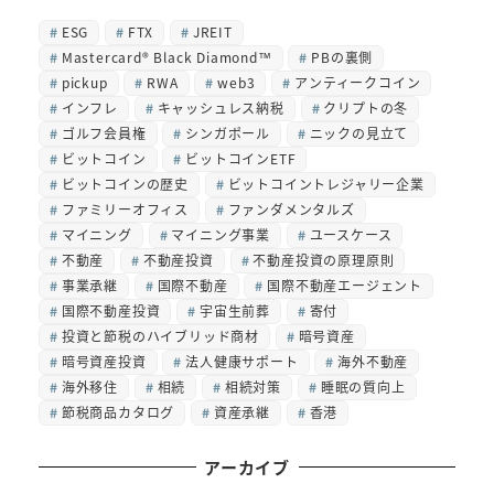
ESG
FTX
JREIT
Mastercard® Black Diamond™
PBの裏側
pickup
RWA
web3
アンティークコイン
インフレ
キャッシュレス納税
クリプトの冬
ゴルフ会員権
シンガポール
ニックの見立て
ビットコイン
ビットコインETF
ビットコインの歴史
ビットコイントレジャリー企業
ファミリーオフィス
ファンダメンタルズ
マイニング
マイニング事業
ユースケース
不動産
不動産投資
不動産投資の原理原則
事業承継
国際不動産
国際不動産エージェント
国際不動産投資
宇宙生前葬
寄付
投資と節税のハイブリッド商材
暗号資産
暗号資産投資
法人健康サポート
海外不動産
海外移住
相続
相続対策
睡眠の質向上
節税商品カタログ
資産承継
香港
アーカイブ