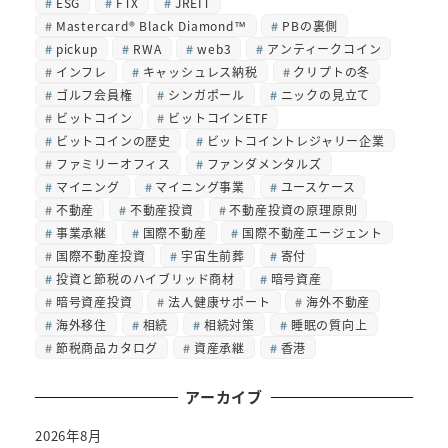
ESG
FTX
JREIT
Mastercard® Black Diamond™
PBの裏側
pickup
RWA
web3
アンティークコイン
インフレ
キャッシュレス納税
クリプトの冬
ゴルフ会員権
シンガポール
ニックの見立て
ビットコイン
ビットコインETF
ビットコインの歴史
ビットコイントレジャリー企業
ファミリーオフィス
ファンダメンタルズ
マイニング
マイニング事業
ユースケース
不動産
不動産投資
不動産投資の原理原則
事業承継
国際不動産
国際不動産エージェント
国際不動産投資
宇宙生前葬
寄付
投資と節税のハイブリッド商材
暗号資産
暗号資産投資
法人健康サポート
海外不動産
海外移住
相続
相続対策
睡眠の質向上
節税商品カタログ
資産承継
香港
アーカイブ
2026年8月