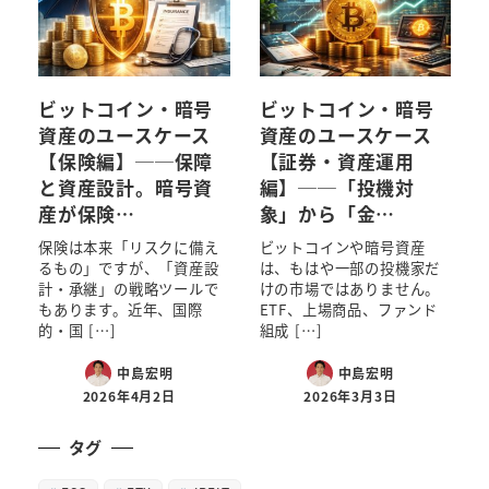
ビットコイン・暗号
ビットコイン・暗号
資産のユースケース
資産のユースケース
【保険編】──保障
【証券・資産運用
と資産設計。暗号資
編】──「投機対
産が保険…
象」から「金…
保険は本来「リスクに備え
ビットコインや暗号資産
るもの」ですが、「資産設
は、もはや一部の投機家だ
計・承継」の戦略ツールで
けの市場ではありません。
もあります。近年、国際
ETF、上場商品、ファンド
的・国 […]
組成 […]
中島宏明
中島宏明
2026年4月2日
2026年3月3日
タグ