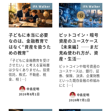
IFA Walker
IFA Walker
子どもに本当に必要
ビットコイン・暗号
なのは、金融教育で
資産のユースケース
はなく“資産を扱うた
【未来編】──まだ
めの教育”
見ぬ使われ方が、資
産・生活…
「子どもに金融教育を受け
させたい」と考える富裕層
ビットコインや暗号資産の
は少なくありません。投資
ユースケースは、銀行、証
信託、株式、不動産、税
券、保険、決済、企業財務
金、相 […]
といった既存金融の枠組み
にと […]
中島宏明
2026年8月1日
中島宏明
2026年7月1日