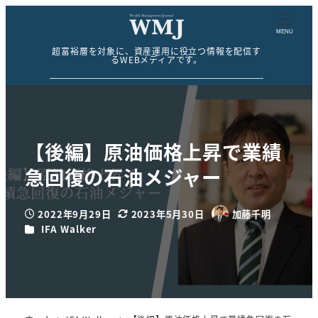
MENU
超富裕層を対象に、資産運用に役立つ情報を配信す
るWEBメディアです。
【後編】原油価格上昇で業績
急回復の石油メジャー
2022年9月29日
2023年5月30日
加藤千明
投稿日
更新日
著
カテゴリー
IFA Walker
者