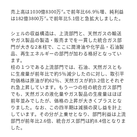
売上高は1030億8300万㌦で前年比66.9％増、純利益
は182億3800万㌦で前年比5.1倍と急拡大しました。
シェルの収益構造は、上流部門と、天然ガスの輸送
やガス製品の製造・販売までを一貫した統合ガス部
門が大きな2本柱で、ここに潤滑油や化学品・石油製
品、再生エネルギーの部門が加わる格好となってい
ます。
柱の１つである上流部門では、石油、天然ガスとも
に生産量が前年比で約5％減少したのに対し、取引平
均価格は原油が約62％、天然ガスが約3.2倍とそれぞ
れ急上昇しています。もう一つの柱の統合ガス部門
でも、天然ガスの液化量やガス製品の生産量はほぼ
前年並みでしたが、価格の上昇が大きくプラスとな
りました。なお、この四半期は減損の戻し益を計上
しています。その分が上乗せとなり、部門利益は上流
部門が前年比2.6倍、統合ガス部門は約8.4倍となりま
した。