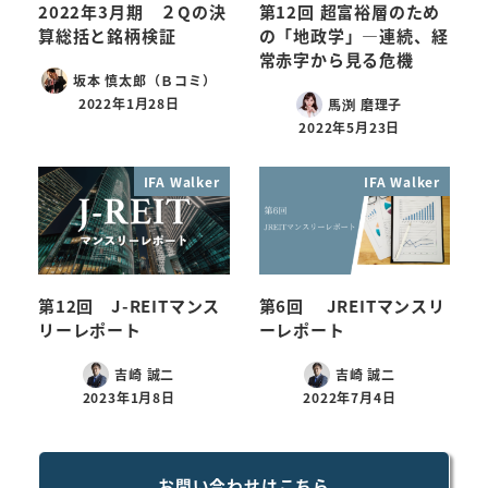
2022年3月期 ２Qの決
第12回 超富裕層のため
算総括と銘柄検証
の「地政学」―連続、経
常赤字から見る危機
坂本 慎太郎（Ｂコミ）
2022年1月28日
馬渕 磨理子
2022年5月23日
IFA Walker
IFA Walker
第12回 J-REITマンス
第6回 JREITマンスリ
リーレポート
ーレポート
吉崎 誠二
吉崎 誠二
2023年1月8日
2022年7月4日
お問い合わせはこちら