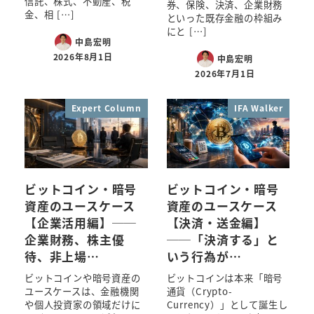
信託、株式、不動産、税
券、保険、決済、企業財務
金、相 […]
といった既存金融の枠組み
にと […]
中島宏明
2026年8月1日
中島宏明
2026年7月1日
Expert Column
IFA Walker
ビットコイン・暗号
ビットコイン・暗号
資産のユースケース
資産のユースケース
【企業活用編】──
【決済・送金編】
企業財務、株主優
──「決済する」と
待、非上場…
いう行為が…
ビットコインや暗号資産の
ビットコインは本来「暗号
ユースケースは、金融機関
通貨（Crypto-
や個人投資家の領域だけに
Currency）」として誕生し