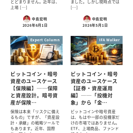
とどまりません。近年は、
ました。しかし現時点では
上場 […]
[…]
中島宏明
中島宏明
2026年6月1日
2026年5月1日
Expert Column
IFA Walker
ビットコイン・暗号
ビットコイン・暗号
資産のユースケース
資産のユースケース
【保険編】──保障
【証券・資産運用
と資産設計。暗号資
編】──「投機対
産が保険…
象」から「金…
保険は本来「リスクに備え
ビットコインや暗号資産
るもの」ですが、「資産設
は、もはや一部の投機家だ
計・承継」の戦略ツールで
けの市場ではありません。
もあります。近年、国際
ETF、上場商品、ファンド