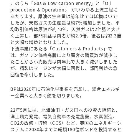
このうち「Gas & Low carbon energy」と「Oil
production & Operations」がいわゆる上流工程に
あたります。原油の生産量は前年比でほぼ横ばいで
したが、天然ガスの生産量は約7％増加しました。平
均取引価格は原油が約70％、天然ガスは2倍強と大き
く上昇し、部門利益は前者が約2.9倍、後者は約2.3倍
と大幅な増益となりました。
下流事業にあたる「Customers & Products」で
は、ガソリン価格高騰により顧客の購買数が減少し
たことから小売販売は前年比で大きく減少しました
が、精製はマージンが大幅に回復し、部門利益の急
回復を牽引しました。
BPは2020年に石油化学事業を売却し、総合エネルギ
ー企業へと大きく舵を切りました。
22年5月には、北海油田・ガス田への投資の継続と、
洋上風力発電、電気自動車の充電施設、水素製造、
CO2の改修・貯留（CCS）など、英国のエネルギーシ
ステムに2030年までに総額180億ポンドを投資すると