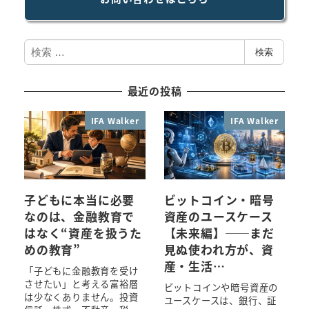
検
検索
索
最近の投稿
IFA Walker
IFA Walker
子どもに本当に必要
ビットコイン・暗号
なのは、金融教育で
資産のユースケース
はなく“資産を扱うた
【未来編】──まだ
めの教育”
見ぬ使われ方が、資
産・生活…
「子どもに金融教育を受け
させたい」と考える富裕層
ビットコインや暗号資産の
は少なくありません。投資
ユースケースは、銀行、証