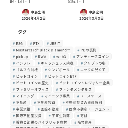
的・国 […]
組成 […]
中島宏明
中島宏明
2026年4月2日
2026年3月3日
タグ
ESG
FTX
JREIT
Mastercard® Black Diamond™
PBの裏側
pickup
RWA
web3
アンティークコイン
インフレ
キャッシュレス納税
クリプトの冬
ゴルフ会員権
シンガポール
ニックの見立て
ビットコイン
ビットコインETF
ビットコインの歴史
ビットコイントレジャリー企業
ファミリーオフィス
ファンダメンタルズ
マイニング
マイニング事業
ユースケース
不動産
不動産投資
不動産投資の原理原則
事業承継
国際不動産
国際不動産エージェント
国際不動産投資
宇宙生前葬
寄付
投資と節税のハイブリッド商材
暗号資産