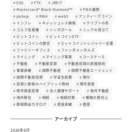
ESG
FTX
JREIT
Mastercard® Black Diamond™
PBの裏側
pickup
RWA
web3
アンティークコイン
インフレ
キャッシュレス納税
クリプトの冬
ゴルフ会員権
シンガポール
ニックの見立て
ビットコイン
ビットコインETF
ビットコインの歴史
ビットコイントレジャリー企業
ファミリーオフィス
ファンダメンタルズ
マイニング
マイニング事業
ユースケース
不動産
不動産投資
不動産投資の原理原則
事業承継
国際不動産
国際不動産エージェント
国際不動産投資
宇宙生前葬
寄付
投資と節税のハイブリッド商材
暗号資産
暗号資産投資
法人健康サポート
海外不動産
海外移住
相続
相続対策
睡眠の質向上
節税商品カタログ
資産承継
香港
アーカイブ
2026年8月