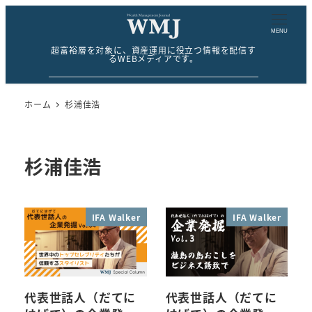
MENU
超富裕層を対象に、資産運用に役立つ情報を配信す
るWEBメディアです。
ホーム
杉浦佳浩
杉浦佳浩
IFA Walker
IFA Walker
代表世話人（だてに
代表世話人（だてに