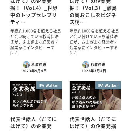
はげて）の企業発
はげて）の企業発
掘！（Vol.4）_世界
掘！（Vol.3）_離島
中のトップセレブリ
の島おこしをビジネ
ティ…
ス誘…
年間約1,000名を超える社長
年間約1000名を超える社長
と会い続けている杉浦佳浩
と会い続けている杉浦佳浩
氏が、さまざまな経営者・
氏が、さまざまな経営者・
起業家にインタビューす
起業家にインタビューする
[…]
[…]
杉浦佳浩
杉浦佳浩
2023年9月4日
2023年3月4日
IFA Walker
IFA Walker
代表世話人（だてに
代表世話人（だてに
はげて）の企業発
はげて）の企業発掘