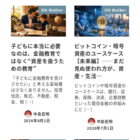
IFA Walker
IFA Walker
子どもに本当に必要
ビットコイン・暗号
なのは、金融教育で
資産のユースケース
はなく“資産を扱うた
【未来編】──まだ
めの教育”
見ぬ使われ方が、資
産・生活…
「子どもに金融教育を受け
させたい」と考える富裕層
ビットコインや暗号資産の
は少なくありません。投資
ユースケースは、銀行、証
信託、株式、不動産、税
券、保険、決済、企業財務
金、相 […]
といった既存金融の枠組み
にと […]
中島宏明
2026年8月1日
中島宏明
2026年7月1日