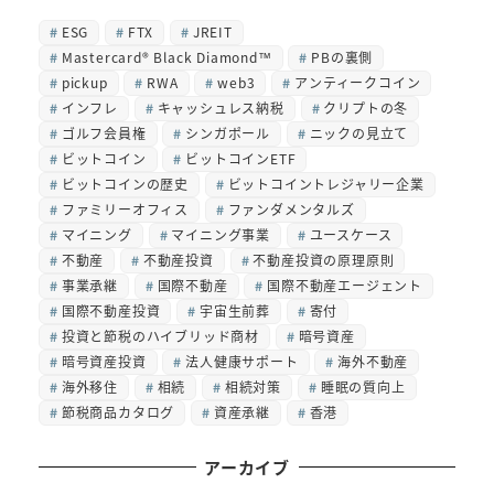
ESG
FTX
JREIT
Mastercard® Black Diamond™
PBの裏側
pickup
RWA
web3
アンティークコイン
インフレ
キャッシュレス納税
クリプトの冬
ゴルフ会員権
シンガポール
ニックの見立て
ビットコイン
ビットコインETF
ビットコインの歴史
ビットコイントレジャリー企業
ファミリーオフィス
ファンダメンタルズ
マイニング
マイニング事業
ユースケース
不動産
不動産投資
不動産投資の原理原則
事業承継
国際不動産
国際不動産エージェント
国際不動産投資
宇宙生前葬
寄付
投資と節税のハイブリッド商材
暗号資産
暗号資産投資
法人健康サポート
海外不動産
海外移住
相続
相続対策
睡眠の質向上
節税商品カタログ
資産承継
香港
アーカイブ