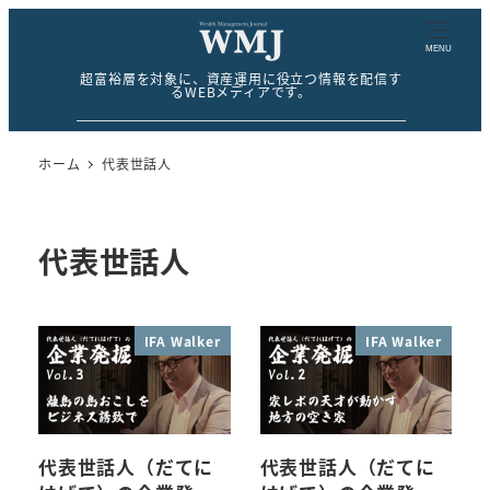
MENU
超富裕層を対象に、資産運用に役立つ情報を配信す
るWEBメディアです。
ホーム
代表世話人
代表世話人
IFA Walker
IFA Walker
代表世話人（だてに
代表世話人（だてに