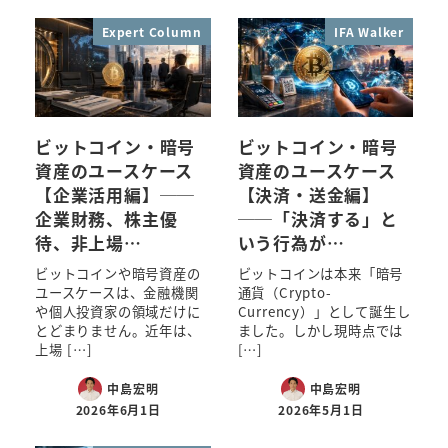
Expert Column
IFA Walker
ビットコイン・暗号
ビットコイン・暗号
資産のユースケース
資産のユースケース
【企業活用編】──
【決済・送金編】
企業財務、株主優
──「決済する」と
待、非上場…
いう行為が…
ビットコインや暗号資産の
ビットコインは本来「暗号
ユースケースは、金融機関
通貨（Crypto-
や個人投資家の領域だけに
Currency）」として誕生し
とどまりません。近年は、
ました。しかし現時点では
上場 […]
[…]
中島宏明
中島宏明
2026年6月1日
2026年5月1日