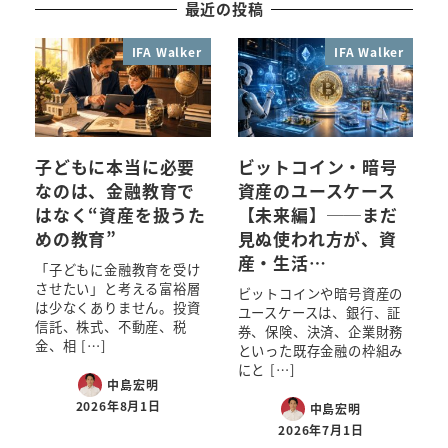
最近の投稿
IFA Walker
IFA Walker
子どもに本当に必要
ビットコイン・暗号
なのは、金融教育で
資産のユースケース
はなく“資産を扱うた
【未来編】──まだ
めの教育”
見ぬ使われ方が、資
産・生活…
「子どもに金融教育を受け
させたい」と考える富裕層
ビットコインや暗号資産の
は少なくありません。投資
ユースケースは、銀行、証
信託、株式、不動産、税
券、保険、決済、企業財務
金、相 […]
といった既存金融の枠組み
にと […]
中島宏明
2026年8月1日
中島宏明
2026年7月1日