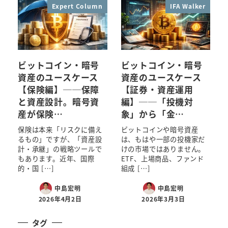
Expert Column
IFA Walker
ビットコイン・暗号
ビットコイン・暗号
資産のユースケース
資産のユースケース
【保険編】──保障
【証券・資産運用
と資産設計。暗号資
編】──「投機対
産が保険…
象」から「金…
保険は本来「リスクに備え
ビットコインや暗号資産
るもの」ですが、「資産設
は、もはや一部の投機家だ
計・承継」の戦略ツールで
けの市場ではありません。
もあります。近年、国際
ETF、上場商品、ファンド
的・国 […]
組成 […]
中島宏明
中島宏明
2026年4月2日
2026年3月3日
タグ