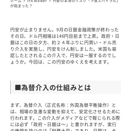
ホーム
IFA Walker
円安の本当のリスク「下落スパイラル」
が始まった？
円安が止まりません。9月の日銀金融政策が終わった
その日、ドル円相場は146円目前まで上昇。政府・日
銀はこの日の夕方、約２４年ぶりに円買い・ドル売
り介入を実施し、円安をけん制しました。米国も容
認したとされるこの介入で、円安は一服するのでし
ょうか。今回は、この円安のゆくえを考えます。
■為替介入の仕組みとは
まず、為替介入（正式名称：外国為替平衡操作）と
は、相場の急激な変動を抑えて、安定化させるために
行われます。この介入がメディアなどで報じられる際
には必ず「政府・日銀は～」と書かれますが、実行
の権限を持つのは「財務大臣」であり、日銀は、そ