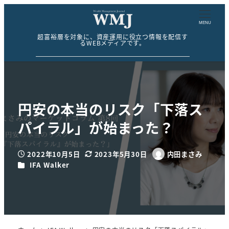
MENU
超富裕層を対象に、資産運用に役立つ情報を配信す
るWEBメディアです。
円安の本当のリスク「下落ス
パイラル」が始まった？
2022年10月5日
2023年5月30日
内田まさみ
投稿日
更新日
著
カテゴリー
IFA Walker
者