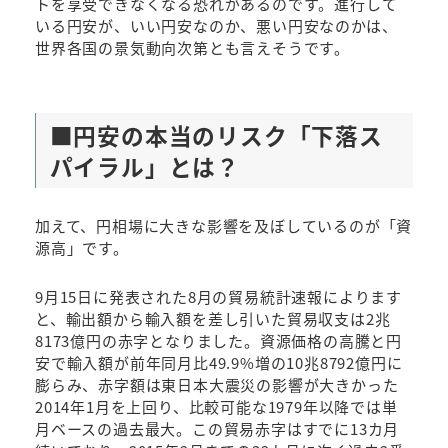
トを享受できなくなる恐れがあるのです。進行して
いる円安が、いい円安なのか、悪い円安なのかは、
世界各国の景気動向次第とも言えそうです。
■円安の本当のリスク「下落ス
パイラル」とは？
加えて、円相場に大きな影響を及ぼしているのが「資
源高」です。
9月15日に発表された8月の貿易統計速報によります
と、輸出額から輸入額を差し引いた貿易収支は2兆
8173億円の赤字となりました。資源価格の高騰と円
安で輸入額が前年同月比49.9%増の10兆8792億円に
膨らみ、赤字額は東日本大震災の影響が大きかった
2014年1月を上回り、比較可能な1979年以降では単
月ベースの過去最大。この貿易赤字はすでに13カ月