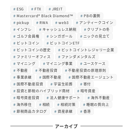
ESG
FTX
JREIT
Mastercard® Black Diamond™
PBの裏側
pickup
RWA
web3
アンティークコイン
インフレ
キャッシュレス納税
クリプトの冬
ゴルフ会員権
シンガポール
ニックの見立て
ビットコイン
ビットコインETF
ビットコインの歴史
ビットコイントレジャリー企業
ファミリーオフィス
ファンダメンタルズ
マイニング
マイニング事業
ユースケース
不動産
不動産投資
不動産投資の原理原則
事業承継
国際不動産
国際不動産エージェント
国際不動産投資
宇宙生前葬
寄付
投資と節税のハイブリッド商材
暗号資産
暗号資産投資
法人健康サポート
海外不動産
海外移住
相続
相続対策
睡眠の質向上
節税商品カタログ
資産承継
香港
アーカイブ