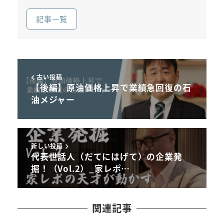
記事一覧
古い投稿
【後編】原油価格上昇で業績急回復の石
油メジャー
新しい投稿
代表世話人（だてにはげて）の企業発
掘！（Vol.2）_家レポ…
関連記事