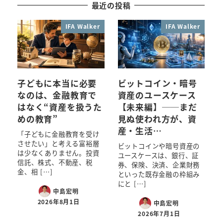
最近の投稿
IFA Walker
IFA Walker
子どもに本当に必要
ビットコイン・暗号
なのは、金融教育で
資産のユースケース
はなく“資産を扱うた
【未来編】──まだ
めの教育”
見ぬ使われ方が、資
産・生活…
「子どもに金融教育を受け
させたい」と考える富裕層
ビットコインや暗号資産の
は少なくありません。投資
ユースケースは、銀行、証
信託、株式、不動産、税
券、保険、決済、企業財務
金、相 […]
といった既存金融の枠組み
にと […]
中島宏明
2026年8月1日
中島宏明
2026年7月1日