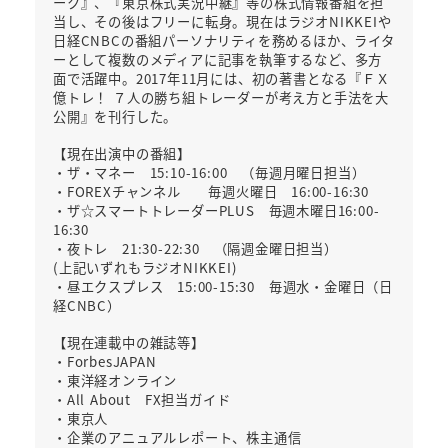
ーク』、『東京株式実況中継』等の株式情報番組を担
当し、その後はフリーに転身。現在はラジオNIKKEIや
日経CNBCの番組パーソナリティを務めるほか、ライタ
ーとして複数のメディアに記事を執筆するなど、多方
面で活躍中。2017年11月には、初の著書となる『ＦＸ
億トレ！ ７人の勝ち組トレーダーが考え方と手法を大
公開』を刊行した。
【現在出演中の番組】
・ザ・マネー 15:10-16:00 （毎週月曜日担当）
・FOREXチャンネル 毎週火曜日 16:00-16:30
・ザ☆スマートトレーダーPLUS 毎週木曜日16:00-
16:30
・夜トレ 21:30-22:30 （隔週金曜日担当）
(上記いずれもラジオNIKKEI)
・昼エクスプレス 15:00-15:30 毎週水・金曜日（日
経CNBC）
【現在連載中の雑誌等】
・ForbesJAPAN
・東洋経オンライン
・All About FX担当ガイド
・東京人
・企業のアニュアルレポート、株主通信