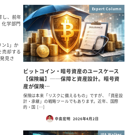
Expert Column
昇し、前年
、化学部門
ン1」か
を売却する
も発見さ
ビットコイン・暗号資産のユースケース
【保険編】──保障と資産設計。暗号資
産が保険…
保険は本来「リスクに備えるもの」ですが、「資産設
計・承継」の戦略ツールでもあります。近年、国際
的・国 […]
中島宏明
2026年4月2日
IFA Walker