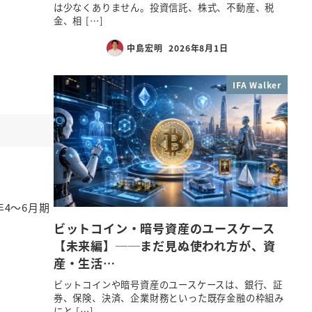
は少なくありません。投資信託、株式、不動産、税
金、相 […]
中島宏明
2026年8月1日
IFA Walker
4～6月期
ビットコイン・暗号資産のユースケース
【未来編】──まだ見ぬ使われ方が、資
産・生活…
ビットコインや暗号資産のユースケースは、銀行、証
券、保険、決済、企業財務といった既存金融の枠組み
にと […]