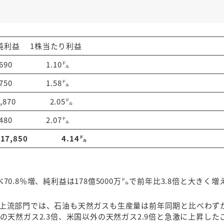
益 1株当たり利益
4,690 1.10㌦
6,750 1.58㌦
8,870 2.05㌦
5,480 2.07㌦
17,850 4.14㌦
べ70.8％増、純利益は178億5000万㌦で前年比3.8倍と大きく
上流部門では、石油も天然ガスも生産量は前年同期と比べわず
の天然ガス2.3倍、米国以外の天然ガス2.9倍と急激に上昇した