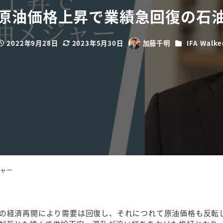
原油価格上昇で業績急回復の石
カテゴリー
2022年9月28日
2023年5月30日
加藤千明
IFA Walke
投稿日
更新日
著
者
ジャー
の経済再開により需要は回復し、それにつれて原油価格も反転