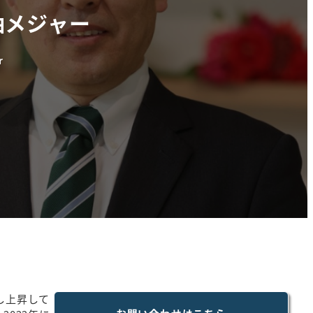
油メジャー
r
し上昇して