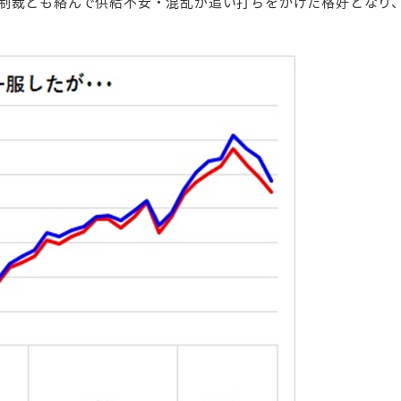
裁とも絡んで供給不安・混乱が追い打ちをかけた格好となり、2