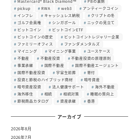
Mastercard® Black Diamond™
PBの裏側
pickup
RWA
web3
アンティークコイン
インフレ
キャッシュレス納税
クリプトの冬
ゴルフ会員権
シンガポール
ニックの見立て
ビットコイン
ビットコインETF
ビットコインの歴史
ビットコイントレジャリー企業
ファミリーオフィス
ファンダメンタルズ
マイニング
マイニング事業
ユースケース
不動産
不動産投資
不動産投資の原理原則
事業承継
国際不動産
国際不動産エージェント
国際不動産投資
宇宙生前葬
寄付
投資と節税のハイブリッド商材
暗号資産
暗号資産投資
法人健康サポート
海外不動産
海外移住
相続
相続対策
睡眠の質向上
節税商品カタログ
資産承継
香港
アーカイブ
2026年8月
2026年7月