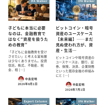
IFA Walker
IFA Walker
子どもに本当に必要
ビットコイン・暗号
なのは、金融教育で
資産のユースケース
はなく“資産を扱うた
【未来編】──まだ
めの教育”
見ぬ使われ方が、資
産・生活…
「子どもに金融教育を受け
させたい」と考える富裕層
ビットコインや暗号資産の
は少なくありません。投資
ユースケースは、銀行、証
信託、株式、不動産、税
券、保険、決済、企業財務
金、相 […]
といった既存金融の枠組み
にと […]
中島宏明
2026年8月1日
中島宏明
2026年7月1日
Expert Column
IFA Walker