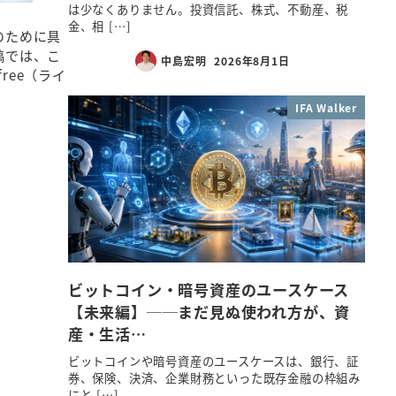
は少なくありません。投資信託、株式、不動産、税
金、相 […]
のために具
稿では、こ
中島宏明
2026年8月1日
ree（ライ
IFA Walker
ビットコイン・暗号資産のユースケース
【未来編】──まだ見ぬ使われ方が、資
産・生活…
ビットコインや暗号資産のユースケースは、銀行、証
券、保険、決済、企業財務といった既存金融の枠組み
にと […]