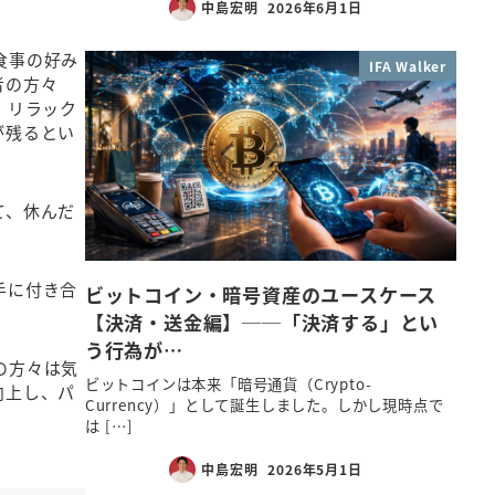
中島宏明
2026年6月1日
食事の好み
IFA Walker
者の方々
。リラック
が残るとい
て、休んだ
手に付き合
ビットコイン・暗号資産のユースケース
【決済・送金編】──「決済する」とい
う行為が…
の方々は気
ビットコインは本来「暗号通貨（Crypto-
向上し、パ
Currency）」として誕生しました。しかし現時点で
は […]
中島宏明
2026年5月1日