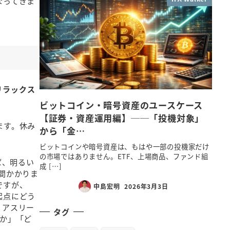
なってきま
リラックス
ビットコイン・暗号資産のユースケース
【証券・資産運用編】──「投機対象」
ます。休み
から「金…
ビットコインや暗号資産は、もはや一部の投機家だけ
の市場ではありません。ETF、上場商品、ファンド組
ば、明るい
成 […]
間かかりま
ですが、
中島宏明
2026年3月3日
起点にどう
。アスリー
タグ
か」「ど