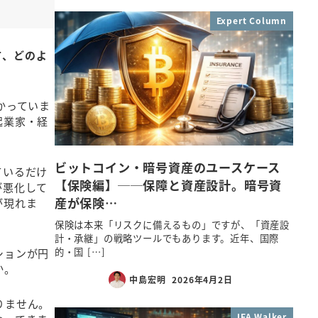
Expert Column
て、どのよ
かっていま
起業家・経
ビットコイン・暗号資産のユースケース
ているだけ
【保険編】──保障と資産設計。暗号資
が悪化して
産が保険…
が現れま
保険は本来「リスクに備えるもの」ですが、「資産設
計・承継」の戦略ツールでもあります。近年、国際
的・国 […]
ションが円
か。
中島宏明
2026年4月2日
りません。
IFA Walker