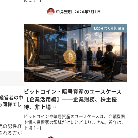
中島宏明
2026年7月1日
Expert Column
ビットコイン・暗号資産のユースケース
経営者の中
【企業活用編】──企業財務、株主優
も同様でし
待、非上場…
ビットコインや暗号資産のユースケースは、金融機関
や個人投資家の領域だけにとどまりません。近年は、
代の男性経
上場 […]
される方が