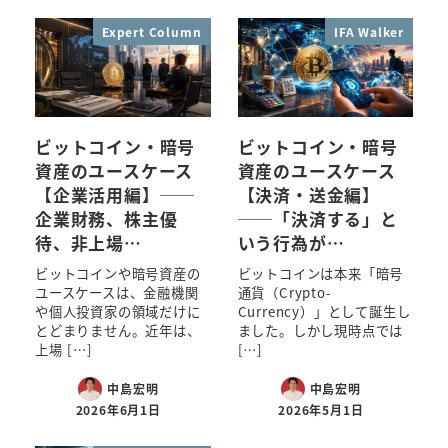
Expert Column
IFA Walker
ビットコイン・暗号
ビットコイン・暗号
資産のユースケース
資産のユースケース
【企業活用編】──
【決済・送金編】
企業財務、株主優
──「決済する」と
待、非上場…
いう行為が…
ビットコインや暗号資産の
ビットコインは本来「暗号
ユースケースは、金融機関
通貨（Crypto-
や個人投資家の領域だけに
Currency）」として誕生し
とどまりません。近年は、
ました。しかし現時点では
上場 […]
[…]
中島宏明
中島宏明
2026年6月1日
2026年5月1日