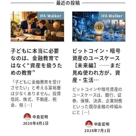
最近の投稿
IFA Walker
IFA Walker
子どもに本当に必要
ビットコイン・暗号
なのは、金融教育で
資産のユースケース
はなく“資産を扱うた
【未来編】──まだ
めの教育”
見ぬ使われ方が、資
産・生活…
「子どもに金融教育を受け
させたい」と考える富裕層
ビットコインや暗号資産の
は少なくありません。投資
ユースケースは、銀行、証
信託、株式、不動産、税
券、保険、決済、企業財務
金、相 […]
といった既存金融の枠組み
にと […]
中島宏明
2026年8月1日
中島宏明
2026年7月1日