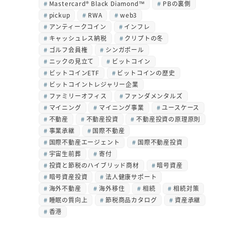
Mastercard® Black Diamond™
PBの裏側
pickup
RWA
web3
アンティークコイン
インフレ
キャッシュレス納税
クリプトの冬
ゴルフ会員権
シンガポール
ニックの見立て
ビットコイン
ビットコインETF
ビットコインの歴史
ビットコイントレジャリー企業
ファミリーオフィス
ファンダメンタルズ
マイニング
マイニング事業
ユースケース
不動産
不動産投資
不動産投資の原理原則
事業承継
国際不動産
国際不動産エージェント
国際不動産投資
宇宙生前葬
寄付
投資と節税のハイブリッド商材
暗号資産
暗号資産投資
法人健康サポート
海外不動産
海外移住
相続
相続対策
睡眠の質向上
節税商品カタログ
資産承継
香港