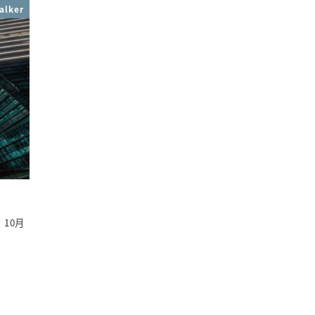
alker
10月