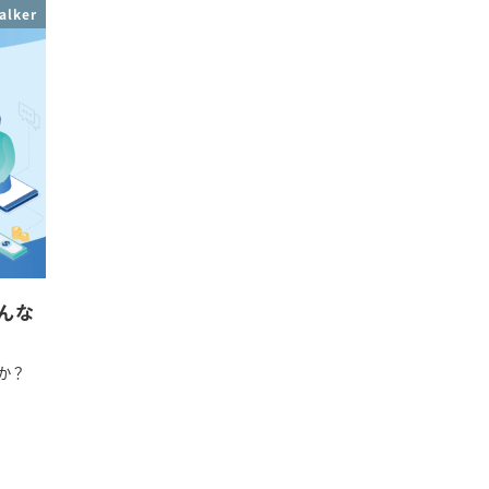
alker
んな
か？