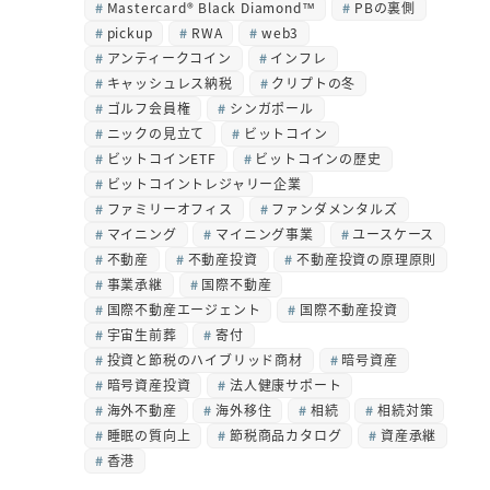
Mastercard® Black Diamond™
PBの裏側
pickup
RWA
web3
アンティークコイン
インフレ
キャッシュレス納税
クリプトの冬
ゴルフ会員権
シンガポール
ニックの見立て
ビットコイン
ビットコインETF
ビットコインの歴史
ビットコイントレジャリー企業
ファミリーオフィス
ファンダメンタルズ
マイニング
マイニング事業
ユースケース
不動産
不動産投資
不動産投資の原理原則
事業承継
国際不動産
国際不動産エージェント
国際不動産投資
宇宙生前葬
寄付
投資と節税のハイブリッド商材
暗号資産
暗号資産投資
法人健康サポート
海外不動産
海外移住
相続
相続対策
睡眠の質向上
節税商品カタログ
資産承継
香港