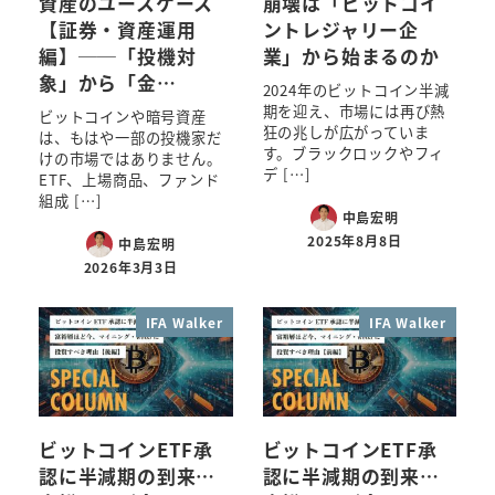
資産のユースケース
崩壊は「ビットコイ
【証券・資産運用
ントレジャリー企
編】──「投機対
業」から始まるのか
象」から「金…
2024年のビットコイン半減
期を迎え、市場には再び熱
ビットコインや暗号資産
狂の兆しが広がっていま
は、もはや一部の投機家だ
す。ブラックロックやフィ
けの市場ではありません。
デ […]
ETF、上場商品、ファンド
組成 […]
中島宏明
2025年8月8日
中島宏明
2026年3月3日
IFA Walker
IFA Walker
ビットコインETF承
ビットコインETF承
認に半減期の到来…
認に半減期の到来…