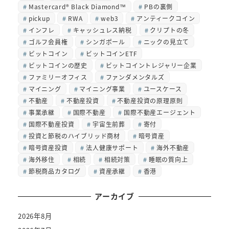
Mastercard® Black Diamond™
PBの裏側
pickup
RWA
web3
アンティークコイン
インフレ
キャッシュレス納税
クリプトの冬
ゴルフ会員権
シンガポール
ニックの見立て
ビットコイン
ビットコインETF
ビットコインの歴史
ビットコイントレジャリー企業
ファミリーオフィス
ファンダメンタルズ
マイニング
マイニング事業
ユースケース
不動産
不動産投資
不動産投資の原理原則
事業承継
国際不動産
国際不動産エージェント
国際不動産投資
宇宙生前葬
寄付
投資と節税のハイブリッド商材
暗号資産
暗号資産投資
法人健康サポート
海外不動産
海外移住
相続
相続対策
睡眠の質向上
節税商品カタログ
資産承継
香港
アーカイブ
2026年8月