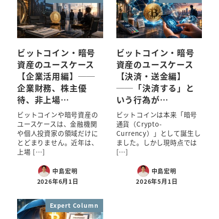
ビットコイン・暗号
ビットコイン・暗号
資産のユースケース
資産のユースケース
【企業活用編】──
【決済・送金編】
企業財務、株主優
──「決済する」と
待、非上場…
いう行為が…
ビットコインや暗号資産の
ビットコインは本来「暗号
ユースケースは、金融機関
通貨（Crypto-
や個人投資家の領域だけに
Currency）」として誕生し
とどまりません。近年は、
ました。しかし現時点では
上場 […]
[…]
中島宏明
中島宏明
2026年6月1日
2026年5月1日
Expert Column