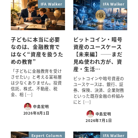
IFA Walker
IFA Walker
子どもに本当に必要
ビットコイン・暗号
なのは、金融教育で
資産のユースケース
はなく“資産を扱うた
【未来編】──まだ
めの教育”
見ぬ使われ方が、資
産・生活…
「子どもに金融教育を受け
させたい」と考える富裕層
ビットコインや暗号資産の
は少なくありません。投資
ユースケースは、銀行、証
信託、株式、不動産、税
券、保険、決済、企業財務
金、相 […]
といった既存金融の枠組み
にと […]
中島宏明
2026年8月1日
中島宏明
2026年7月1日
Expert Column
IFA Walker