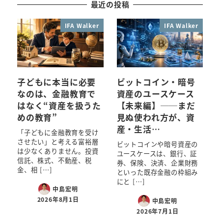
最近の投稿
IFA Walker
IFA Walker
子どもに本当に必要
ビットコイン・暗号
なのは、金融教育で
資産のユースケース
はなく“資産を扱うた
【未来編】──まだ
めの教育”
見ぬ使われ方が、資
産・生活…
「子どもに金融教育を受け
させたい」と考える富裕層
ビットコインや暗号資産の
は少なくありません。投資
ユースケースは、銀行、証
信託、株式、不動産、税
券、保険、決済、企業財務
金、相 […]
といった既存金融の枠組み
にと […]
中島宏明
2026年8月1日
中島宏明
2026年7月1日