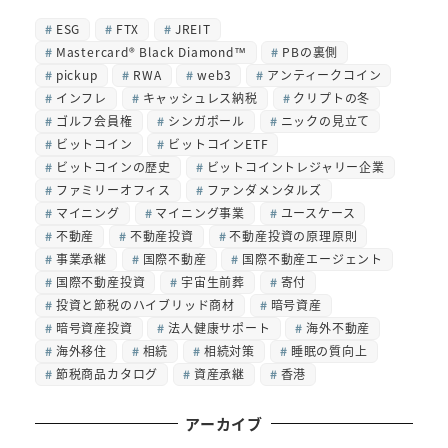
ESG
FTX
JREIT
Mastercard® Black Diamond™
PBの裏側
pickup
RWA
web3
アンティークコイン
インフレ
キャッシュレス納税
クリプトの冬
ゴルフ会員権
シンガポール
ニックの見立て
ビットコイン
ビットコインETF
ビットコインの歴史
ビットコイントレジャリー企業
ファミリーオフィス
ファンダメンタルズ
マイニング
マイニング事業
ユースケース
不動産
不動産投資
不動産投資の原理原則
事業承継
国際不動産
国際不動産エージェント
国際不動産投資
宇宙生前葬
寄付
投資と節税のハイブリッド商材
暗号資産
暗号資産投資
法人健康サポート
海外不動産
海外移住
相続
相続対策
睡眠の質向上
節税商品カタログ
資産承継
香港
アーカイブ