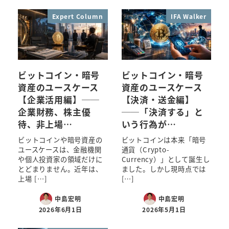
Expert Column
IFA Walker
ビットコイン・暗号
ビットコイン・暗号
資産のユースケース
資産のユースケース
【企業活用編】──
【決済・送金編】
企業財務、株主優
──「決済する」と
待、非上場…
いう行為が…
ビットコインや暗号資産の
ビットコインは本来「暗号
ユースケースは、金融機関
通貨（Crypto-
や個人投資家の領域だけに
Currency）」として誕生し
とどまりません。近年は、
ました。しかし現時点では
上場 […]
[…]
中島宏明
中島宏明
2026年6月1日
2026年5月1日