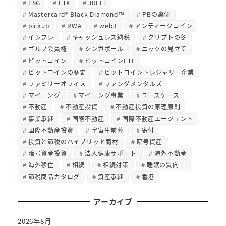
ESG
FTX
JREIT
Mastercard® Black Diamond™
PBの裏側
pickup
RWA
web3
アンティークコイン
インフレ
キャッシュレス納税
クリプトの冬
ゴルフ会員権
シンガポール
ニックの見立て
ビットコイン
ビットコインETF
ビットコインの歴史
ビットコイントレジャリー企業
ファミリーオフィス
ファンダメンタルズ
マイニング
マイニング事業
ユースケース
不動産
不動産投資
不動産投資の原理原則
事業承継
国際不動産
国際不動産エージェント
国際不動産投資
宇宙生前葬
寄付
投資と節税のハイブリッド商材
暗号資産
暗号資産投資
法人健康サポート
海外不動産
海外移住
相続
相続対策
睡眠の質向上
節税商品カタログ
資産承継
香港
アーカイブ
2026年8月