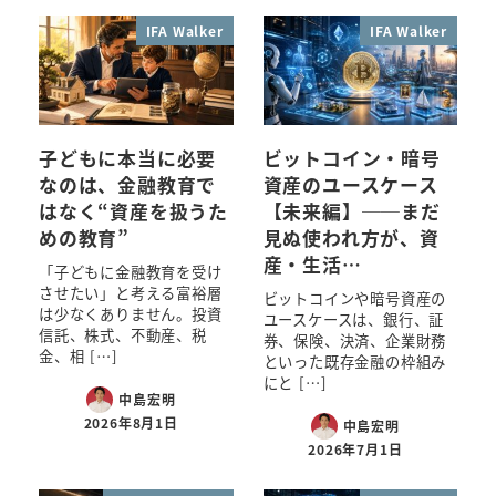
IFA Walker
IFA Walker
子どもに本当に必要
ビットコイン・暗号
なのは、金融教育で
資産のユースケース
はなく“資産を扱うた
【未来編】──まだ
めの教育”
見ぬ使われ方が、資
産・生活…
「子どもに金融教育を受け
させたい」と考える富裕層
ビットコインや暗号資産の
は少なくありません。投資
ユースケースは、銀行、証
信託、株式、不動産、税
券、保険、決済、企業財務
金、相 […]
といった既存金融の枠組み
にと […]
中島宏明
2026年8月1日
中島宏明
2026年7月1日