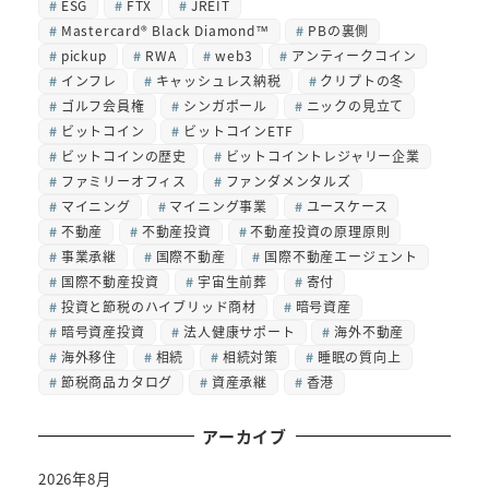
ESG
FTX
JREIT
Mastercard® Black Diamond™
PBの裏側
pickup
RWA
web3
アンティークコイン
インフレ
キャッシュレス納税
クリプトの冬
ゴルフ会員権
シンガポール
ニックの見立て
ビットコイン
ビットコインETF
ビットコインの歴史
ビットコイントレジャリー企業
ファミリーオフィス
ファンダメンタルズ
マイニング
マイニング事業
ユースケース
不動産
不動産投資
不動産投資の原理原則
事業承継
国際不動産
国際不動産エージェント
国際不動産投資
宇宙生前葬
寄付
投資と節税のハイブリッド商材
暗号資産
暗号資産投資
法人健康サポート
海外不動産
海外移住
相続
相続対策
睡眠の質向上
節税商品カタログ
資産承継
香港
アーカイブ
2026年8月