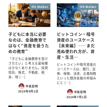
IFA Walker
IFA Walker
子どもに本当に必要
ビットコイン・暗号
なのは、金融教育で
資産のユースケース
はなく“資産を扱うた
【未来編】──まだ
めの教育”
見ぬ使われ方が、資
産・生活…
「子どもに金融教育を受け
させたい」と考える富裕層
ビットコインや暗号資産の
は少なくありません。投資
ユースケースは、銀行、証
信託、株式、不動産、税
券、保険、決済、企業財務
金、相 […]
といった既存金融の枠組み
にと […]
中島宏明
2026年8月1日
中島宏明
2026年7月1日