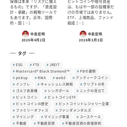
保険は本来「リスクに備え
ビットコインや暗号資産
るもの」ですが、「資産設
は、もはや一部の投機家だ
計・承継」の戦略ツールで
けの市場ではありません。
もあります。近年、国際
ETF、上場商品、ファンド
的・国 […]
組成 […]
中島宏明
中島宏明
2026年4月2日
2026年3月3日
タグ
ESG
FTX
JREIT
Mastercard® Black Diamond™
PBの裏側
pickup
RWA
web3
アンティークコイン
インフレ
キャッシュレス納税
クリプトの冬
ゴルフ会員権
シンガポール
ニックの見立て
ビットコイン
ビットコインETF
ビットコインの歴史
ビットコイントレジャリー企業
ファミリーオフィス
ファンダメンタルズ
マイニング
マイニング事業
ユースケース
不動産
不動産投資
不動産投資の原理原則