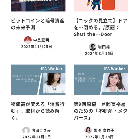
ビットコインと暗号資産
【ニックの見立て】ドア
の未来予測
を…閉める。/原題：
Shut the…Door
中島宏明
2022年11月25日
岩田雄
2024年3月15日
IFA Walker
IFA Walker
物価高が変える「消費行
第9回原稿 ＃超富裕層
動」。取材から読み解
のための「不動産・メタ
く。
バース」
内田まさみ
馬渕 磨理子
2022年11月1日
2022年1月28日