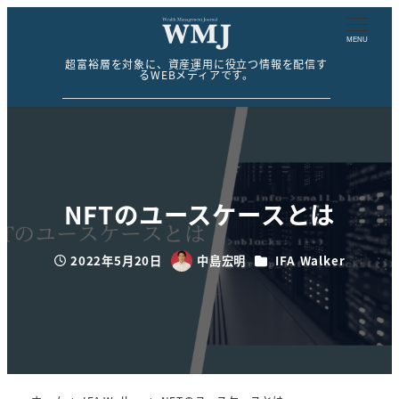
MENU
超富裕層を対象に、資産運用に役立つ情報を配信す
るWEBメディアです。
NFTのユースケースとは
カテゴリー
2022年5月20日
中島宏明
IFA Walker
投稿日
著
者