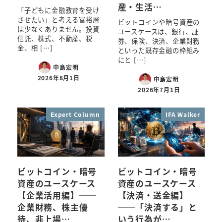
産・生活…
「子どもに金融教育を受け
させたい」と考える富裕層
ビットコインや暗号資産の
は少なくありません。投資
ユースケースは、銀行、証
信託、株式、不動産、税
券、保険、決済、企業財務
金、相 […]
といった既存金融の枠組み
にと […]
中島宏明
2026年8月1日
中島宏明
2026年7月1日
Expert Column
IFA Walker
ビットコイン・暗号
ビットコイン・暗号
資産のユースケース
資産のユースケース
【企業活用編】──
【決済・送金編】
企業財務、株主優
──「決済する」と
待、非上場…
いう行為が…