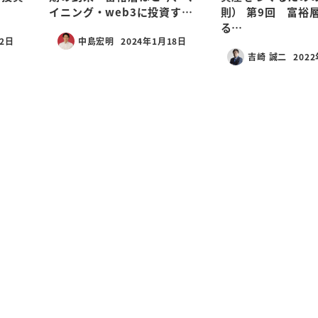
イニング・web3に投資す…
則） 第9回 富裕
る…
22日
中島宏明
2024年1月18日
吉崎 誠二
202