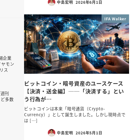
中島宏明
2026年6月1日
IFA Walker
場企業
イヤモン
リス
ビットコイン・暗号資産のユースケース
【決済・送金編】──「決済する」とい
『週刊
う行為が…
など多数
ビットコインは本来「暗号通貨（Crypto-
Currency）」として誕生しました。しかし現時点で
は […]
中島宏明
2026年5月1日