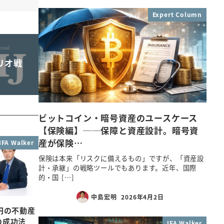
Expert Column
リオ戦
ビットコイン・暗号資産のユースケース
【保険編】──保障と資産設計。暗号資
産が保険…
IFA Walker
保険は本来「リスクに備えるもの」ですが、「資産設
計・承継」の戦略ツールでもあります。近年、国際
的・国 […]
中島宏明
2026年4月2日
円の不動産
の成功法
IFA Walker