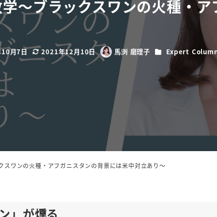
政学～ブラックスワンの火種・ア
カテゴリー
年10月7日
2021年12月10日
馬渕 磨理子
Expert Colum
更新日
著
者
クスワンの火種・アフガニスタンの背景には米中対立あり～
ワン」が燻る