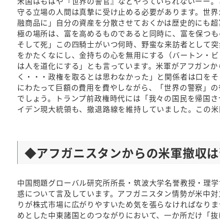
米国はもはや『世界の警官』などやっていられないーー。
守る立場の人間は真摯に受け止める必要があります。世界
融商品に」自分の資産を分散させておくかは歴史的にも超
極の場所は、富を高めるものであると同時に、富を保つも
そして死」この四騎士がいつ何時、野蛮な来訪者として突
をかたくなにし、金持ちの心を無用にする（バートン・ビッ
は人を道化にする」とも言っています。米軍がアフガンか
く・・・政権を取るとは思わなかった」と関係者は口をそ
にわたって巨額の費用を費やしながら、「世界の警察」の
でしょう。トランプ前政権時代には「我々の国民を帰国させ
イデン現大統領も、撤退路線を維持していました。この米
◆アフガニスタンからの米軍撤収
中国問題グローバル研究所所長・筑波大学名誉教授・理学
惑について言及しています。アフガニスタン情勢が米中対
りが株式市場に広がりやすいため気を張らなければなりま
めとした中東諸国とのつながりにおいて、一か所だけ「抜