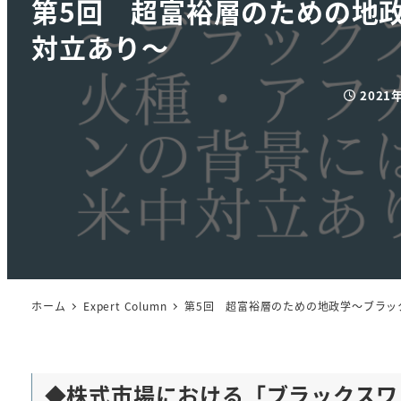
第5回 超富裕層のための地
対立あり～
2021
投稿日
ホーム
Expert Column
第5回 超富裕層のための地政学～ブラッ
◆株式市場における「ブラックス