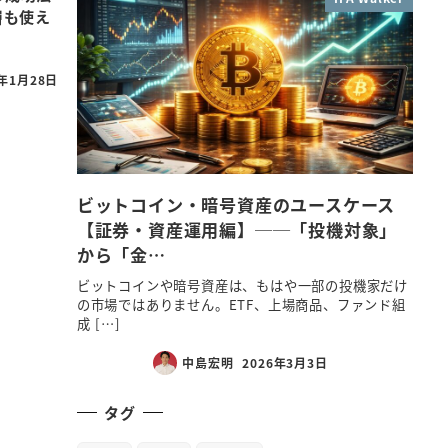
層も使え
2年1月28日
ビットコイン・暗号資産のユースケース
【証券・資産運用編】──「投機対象」
から「金…
ビットコインや暗号資産は、もはや一部の投機家だけ
の市場ではありません。ETF、上場商品、ファンド組
成 […]
中島宏明
2026年3月3日
タグ