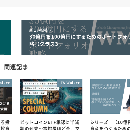
新しい投稿
30億円を100億円にするためのポートフォ
略（クラス3…
関連記事
alker
IFA Walker
ける投
ビットコインETF承認に半減
シリーズ （10億
ー投資
期の到来…富裕層ほど今、マ
資産をつくるため