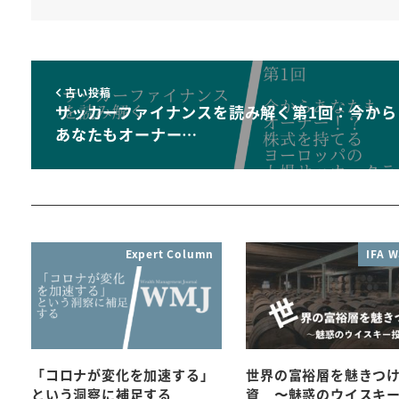
古い投稿
サッカーファイナンスを読み解く第1回：今から
あなたもオーナー…
Expert Column
IFA W
「コロナが変化を加速する」
世界の富裕層を魅きつ
という洞察に補足する
資 〜魅惑のウイスキ