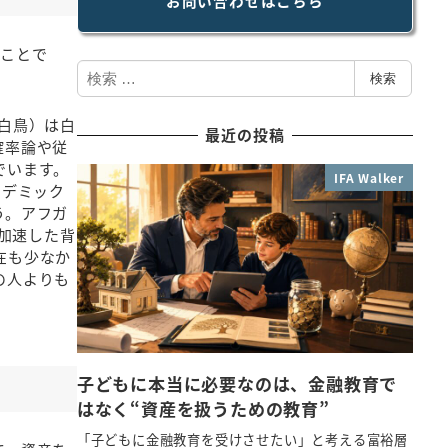
お問い合わせはこちら
のことで
検
検索
索
白鳥）は白
最近の投稿
確率論や従
でいます。
IFA Walker
ンデミック
う。アフガ
が加速した背
在も少なか
の人よりも
子どもに本当に必要なのは、金融教育で
はなく“資産を扱うための教育”
「子どもに金融教育を受けさせたい」と考える富裕層