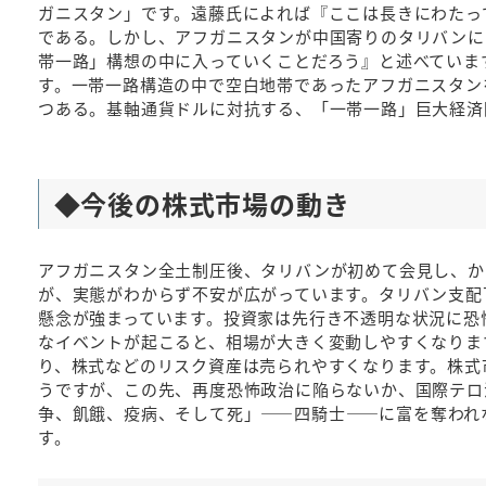
ガニスタン」です。遠藤氏によれば『ここは長きにわたっ
である。しかし、アフガニスタンが中国寄りのタリバンに
帯一路」構想の中に入っていくことだろう』と述べていま
す。一帯一路構造の中で空白地帯であったアフガニスタン
つある。基軸通貨ドルに対抗する、「一帯一路」巨大経済
◆今後の株式市場の動き
アフガニスタン全土制圧後、タリバンが初めて会見し、か
が、実態がわからず不安が広がっています。タリバン支配
懸念が強まっています。投資家は先行き不透明な状況に恐
なイベントが起こると、相場が大きく変動しやすくなりま
り、株式などのリスク資産は売られやすくなります。株式
うですが、この先、再度恐怖政治に陥らないか、国際テロ
争、飢餓、疫病、そして死」――四騎士――に富を奪われ
す。