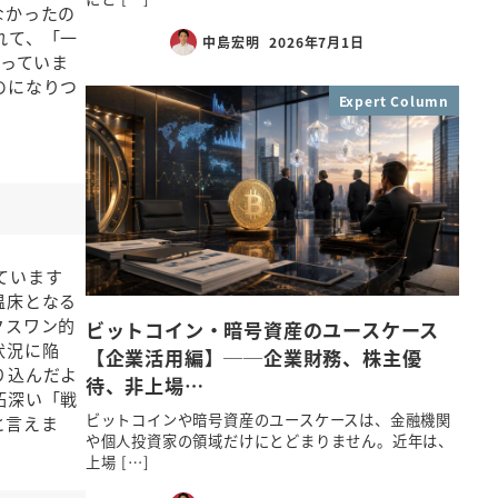
なかったの
れて、「一
中島宏明
2026年7月1日
至っていま
のになりつ
Expert Column
ています
温床となる
クスワン的
ビットコイン・暗号資産のユースケース
状況に陥
【企業活用編】──企業財務、株主優
り込んだよ
待、非上場…
妬深い「戦
ビットコインや暗号資産のユースケースは、金融機関
と言えま
や個人投資家の領域だけにとどまりません。近年は、
上場 […]