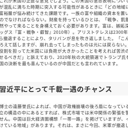
これが米国の正直な意見でしょう。この米国の意思表明につい
が混乱に満ちた時期に突入する可能性があるときに「どの地域
富裕層が悩み続けてきた課題です。一族の富や組織の資本を置
のでなければならない。財産を持っているひとは、「戦争、飢
然やって来ることを身構えておく必要があります。富は、嫉妬
グス『富・戦争・叡智』2010年）。アリストテレスは2300
ら撤退することにより、タリバンが息を吹き返しました。「こ
ろえて話しますが、崩れ去ってしまったものは元には戻らない。
役割を担ってた米国には負荷が大きかったことを考えれば苦渋
るべきだ」と訴えており、2020年秋の大統領選でトランプ氏
国の決断を最も喜んでいるのが中国だとも言われています。
は習近平にとって千載一遇のチャンス
博士の遠藤誉氏によれば、中国が政権崩壊の後ろ盾になってい
立の構造の中にあるとすれば、株式市場では米中関係の緊張を
せん。中国は巨大経済圏構想「一帯一路」を掲げていますが、
けている地域」があります。それは、まさに今回、米軍が撤退