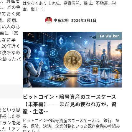
て、資産を
は少なくありません。投資信託、株式、不動産、税
に、どの金
金、相 […]
いておく究
餓、疫病、
中島宏明
2026年8月1日
深い人の心
年前に「富
IFA Walker
んなに早
20年近く
の決断なの
を破ったバ
ビットコイン・暗号資産のユースケース
【未来編】──まだ見ぬ使われ方が、資
るという思
産・生活…
警戒した売
ビットコインや暗号資産のユースケースは、銀行、証
イランを始
券、保険、決済、企業財務といった既存金融の枠組み
した「アフ
にと […]