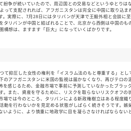
て紛争が続いていたので、周辺国との交易などというゆとりは
よって支配されれば、アフガニスタンは完全に中国に取り込ま
す。実際に、7月28日にはタリバンが天津で王毅外相と会談に
をタリバンが中国と結ばれることで、北京から西側は中国のも
圏構想は、ますます「巨大」になっていくばかりです。
つて抑圧した女性の権利を「イスラム法のもと尊重する」とし
下のアフガニスタンに米国の監視は届かなくなり、再びテロの
怖を感じるため、金融市場で事前に予測していなかったブラッ
す。また、資産を守るために、リスクを取らないリスクオフの
市場では今のところ、タリバンによる新政権樹立はある程度織
活動を行わないかを見定める状態がしばらく続きそうです。嫉
ないように、より慎重に地政学に目を凝らさなければならない